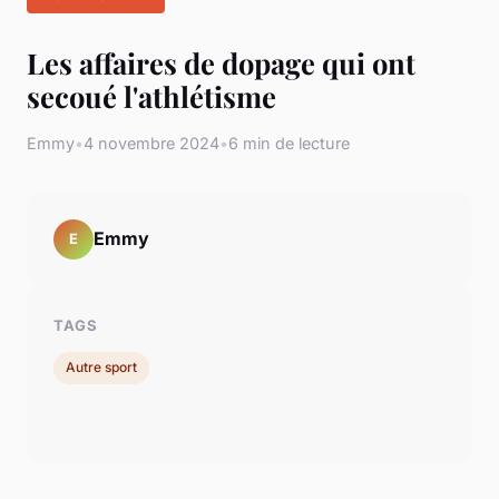
Les affaires de dopage qui ont
secoué l'athlétisme
Emmy
•
4 novembre 2024
•
6 min de lecture
Emmy
E
TAGS
Autre sport